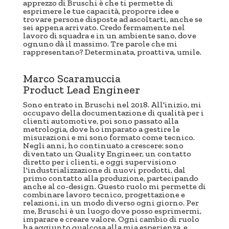
apprezzo di Bruschi è che ti permette di
esprimere le tue capacità, proporre idee e
trovare persone disposte ad ascoltarti, anche se
sei appena arrivato. Credo fermamente nel
lavoro di squadra e in un ambiente sano, dove
ognuno dà il massimo. Tre parole che mi
rappresentano? Determinata, proattiva, umile.
Marco Scaramuccia
Product Lead Engineer
Sono entrato in Bruschi nel 2018. All'inizio, mi
occupavo della documentazione di qualità per i
clienti automotive, poi sono passato alla
metrologia, dove ho imparato a gestire le
misurazioni e mi sono formato come tecnico.
Negli anni, ho continuato a crescere: sono
diventato un Quality Engineer, un contatto
diretto per i clienti, e oggi supervisiono
l'industrializzazione di nuovi prodotti, dal
primo contatto alla produzione, partecipando
anche al co-design. Questo ruolo mi permette di
combinare lavoro tecnico, progettazione e
relazioni, in un modo diverso ogni giorno. Per
me, Bruschi è un luogo dove posso esprimermi,
imparare e creare valore. Ogni cambio di ruolo
ha aggiunto qualcosa alla mia esperienza, e