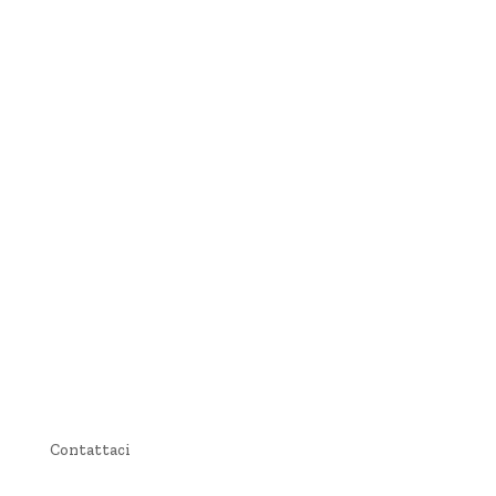
Tutte le posizioni
Contattaci