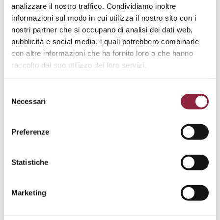
Adatto per ambienti difficili grazie alla sua resistenza
analizzare il nostro traffico. Condividiamo inoltre
e schermatura elettromagnetica.
informazioni sul modo in cui utilizza il nostro sito con i
nostri partner che si occupano di analisi dei dati web,
Scopri di più
pubblicità e social media, i quali potrebbero combinarle
con altre informazioni che ha fornito loro o che hanno
04. Costruzioni
raccolto dal suo utilizzo dei loro servizi.
Componenti durevoli per l’edilizia tradizionale e
intelligente, inclusi i sistemi di automazione.
Selezione
Necessari
Scopri di più
del
consenso
05. Piccoli e grandi elettrodomestici
Preferenze
Combina estetica, durabilità e una produzione
economicamente efficiente.
Statistiche
Scopri di più
Marketing
06. Illuminazione
Permette di creare forme dettagliate e creative e