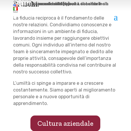
Bruschi.
Bruschi, su incarico del Museo Leonardo3 – Il Mondo di Leonardo di Milano, ha dato forma a un’opera straordinaria ispirata al celebre disegno di Leonardo da […]
Leggi
Jobs
Contatti
La fiducia reciproca è il fondamento delle
nostre relazioni. Condividiamo conoscenze e
informazioni in un ambiente di fiducia,
lavorando insieme per raggiungere obiettivi
comuni. Ogni individuo all’interno del nostro
team è sinceramente impegnato e dedito alle
proprie attività, consapevole dell’importanza
della responsabilità condivisa nel contribuire al
nostro successo collettivo.
L’umiltà ci spinge a imparare e a crescere
costantemente. Siamo aperti al miglioramento
personale e a nuove opportunità di
apprendimento.
Cultura aziendale