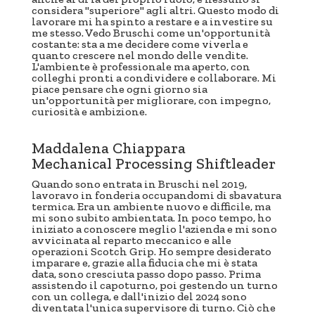
considera "superiore" agli altri. Questo modo di
lavorare mi ha spinto a restare e a investire su
me stesso. Vedo Bruschi come un'opportunità
costante: sta a me decidere come viverla e
quanto crescere nel mondo delle vendite.
L'ambiente è professionale ma aperto, con
colleghi pronti a condividere e collaborare. Mi
piace pensare che ogni giorno sia
un'opportunità per migliorare, con impegno,
curiosità e ambizione.
Maddalena Chiappara
Mechanical Processing Shiftleader
Quando sono entrata in Bruschi nel 2019,
lavoravo in fonderia occupandomi di sbavatura
termica. Era un ambiente nuovo e difficile, ma
mi sono subito ambientata. In poco tempo, ho
iniziato a conoscere meglio l'azienda e mi sono
avvicinata al reparto meccanico e alle
operazioni Scotch Grip. Ho sempre desiderato
imparare e, grazie alla fiducia che mi è stata
data, sono cresciuta passo dopo passo. Prima
assistendo il capoturno, poi gestendo un turno
con un collega, e dall'inizio del 2024 sono
diventata l'unica supervisore di turno. Ciò che