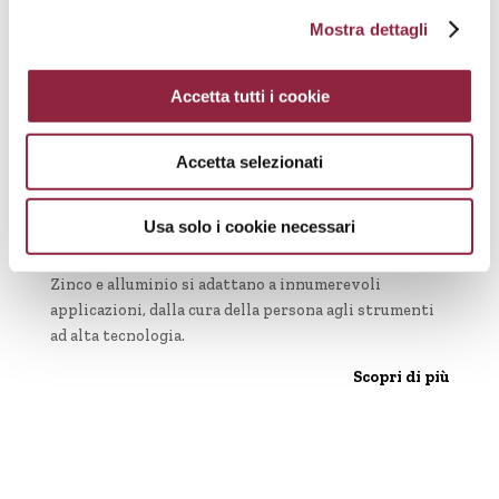
un’ampia gamma di finiture superficiali.
Mostra dettagli
Scopri di più
07. Tessile
Accetta tutti i cookie
Componenti ad alte prestazioni con precisione,
resistenza all’usura e controllo delle vibrazioni.
Accetta selezionati
Scopri di più
Usa solo i cookie necessari
08. Altri settori
Zinco e alluminio si adattano a innumerevoli
applicazioni, dalla cura della persona agli strumenti
ad alta tecnologia.
Scopri di più