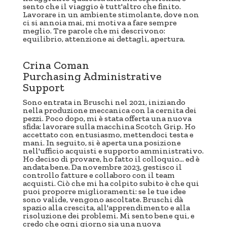
sento che il viaggio è tutt'altro che finito.
Lavorare in un ambiente stimolante, dove non
ci si annoia mai, mi motiva a fare sempre
meglio. Tre parole che mi descrivono:
equilibrio, attenzione ai dettagli, apertura.
Crina Coman
Purchasing Administrative
Support
Sono entrata in Bruschi nel 2021, iniziando
nella produzione meccanica con la cernita dei
pezzi. Poco dopo, mi è stata offerta una nuova
sfida: lavorare sulla macchina Scotch Grip. Ho
accettato con entusiasmo, mettendoci testa e
mani. In seguito, si è aperta una posizione
nell'ufficio acquisti e supporto amministrativo.
Ho deciso di provare, ho fatto il colloquio... ed è
andata bene. Da novembre 2023, gestisco il
controllo fatture e collaboro con il team
acquisti. Ciò che mi ha colpito subito è che qui
puoi proporre miglioramenti: se le tue idee
sono valide, vengono ascoltate. Bruschi dà
spazio alla crescita, all'apprendimento e alla
risoluzione dei problemi. Mi sento bene qui, e
credo che ogni giorno sia una nuova