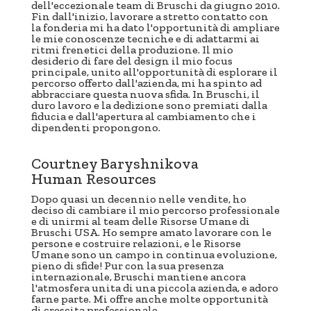
dell'eccezionale team di Bruschi da giugno 2010.
Fin dall'inizio, lavorare a stretto contatto con
la fonderia mi ha dato l'opportunità di ampliare
le mie conoscenze tecniche e di adattarmi ai
ritmi frenetici della produzione. Il mio
desiderio di fare del design il mio focus
principale, unito all'opportunità di esplorare il
percorso offerto dall'azienda, mi ha spinto ad
abbracciare questa nuova sfida. In Bruschi, il
duro lavoro e la dedizione sono premiati dalla
fiducia e dall'apertura al cambiamento che i
dipendenti propongono.
Courtney Baryshnikova
Human Resources
Dopo quasi un decennio nelle vendite, ho
deciso di cambiare il mio percorso professionale
e di unirmi al team delle Risorse Umane di
Bruschi USA. Ho sempre amato lavorare con le
persone e costruire relazioni, e le Risorse
Umane sono un campo in continua evoluzione,
pieno di sfide! Pur con la sua presenza
internazionale, Bruschi mantiene ancora
l'atmosfera unita di una piccola azienda, e adoro
farne parte. Mi offre anche molte opportunità
di crescita professionale.