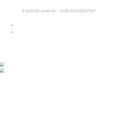
© 2026 Bruschi Srl – P.IVA 02926320157
Segui
Segui
Settori
Automotive
Elettronica
Elettromeccanica
Costruzioni
Piccoli e grandi elettrodomestici
Illuminazione