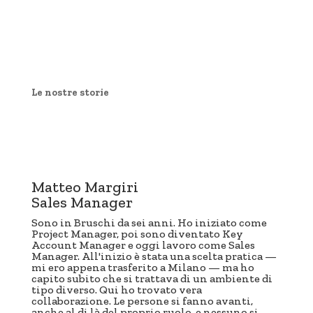
Le nostre storie
Matteo Margiri
Sales Manager
Sono in Bruschi da sei anni. Ho iniziato come
Project Manager, poi sono diventato Key
Account Manager e oggi lavoro come Sales
Manager. All'inizio è stata una scelta pratica —
mi ero appena trasferito a Milano — ma ho
capito subito che si trattava di un ambiente di
tipo diverso. Qui ho trovato vera
collaborazione. Le persone si fanno avanti,
anche al di là del proprio ruolo, e nessuno si