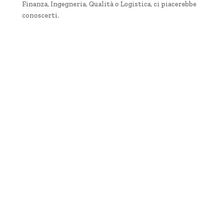
Finanza, Ingegneria, Qualità o Logistica, ci piacerebbe
conoscerti.
Scopri la posizione
Scopri la posizione
Scopri la posizione
Scopri la posizione
Scopri la posizione