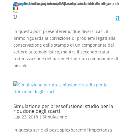
Bruschi, su incarico del Museo Leonardo3 – Il Mondo di Leonardo di Milano, ha dato forma a un’opera straordinaria ispirata al celebre disegno di Leonardo da […]
Leggi
Jobs
Contatti
Simulazione per pressofusione: conservazione
dello stampo e ottimizzazione dei parametri
Set 27, 2018
|
Simulazione
In questo post presenteremo due diversi casi: il
primo riguarda la correzione di problemi legati alla
conservazione dello stampo di un componente del
settore automobilistico, mentre il secondo tratta
l’ottimizzazione dei parametri per un componente di
piccoli...
Simulazione per pressofusione: studio per la
riduzione degli scarti
Lug 23, 2018
|
Simulazione
In questa serie di post, spiegheremo l’importanza