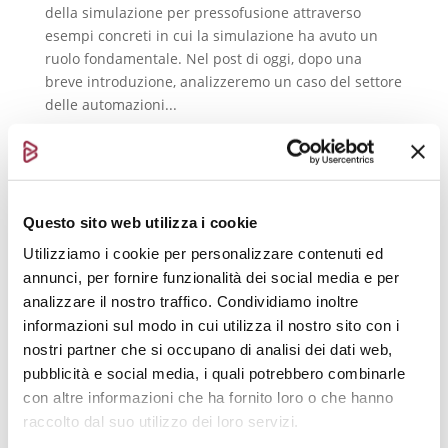
della simulazione per pressofusione attraverso
esempi concreti in cui la simulazione ha avuto un
ruolo fondamentale. Nel post di oggi, dopo una
breve introduzione, analizzeremo un caso del settore
delle automazioni...
Trattamenti superficiali: i difetti di verniciatura
Questo sito web utilizza i cookie
Apr 9, 2018
|
Difetti
,
Finitura superficiale
Utilizziamo i cookie per personalizzare contenuti ed
annunci, per fornire funzionalità dei social media e per
In questo post analizzeremo i difetti di verniciatura
analizzare il nostro traffico. Condividiamo inoltre
che causano imperfezioni superficiali nei prodotti
informazioni sul modo in cui utilizza il nostro sito con i
pressofusi in lega di zinco, in particolare come
nostri partner che si occupano di analisi dei dati web,
riconoscerli e prevenirli. Nella produzione di prodotti
pubblicità e social media, i quali potrebbero combinarle
che necessitano di un grande impatto estetico, la...
con altre informazioni che ha fornito loro o che hanno
raccolto dal suo utilizzo dei loro servizi.