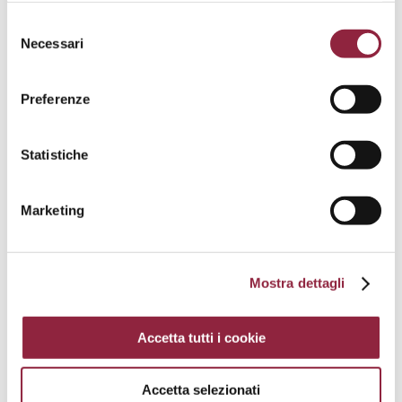
Selezione
Necessari
del
Finitura superficiale: come evitare i difetti di
consenso
cromatura
Apr 3, 2018
|
Difetti
,
Finitura superficiale
Preferenze
In questo post parleremo dei difetti nella finitura
superficiale più comuni quando si lavora con
Statistiche
prodotti in lega di zinco. In particolare, parleremo di:
Blister Puntinatura Bruciature Noduli Sfogliature La
Marketing
finitura superficiale La finitura superficiale...
« Post precedenti
Mostra dettagli
Bruschi Abbiategrasso
Via Mendosio 26, 20081 Abbiategrasso
Accetta tutti i cookie
Milano, Italy
Accetta selezionati
Bruschi USA