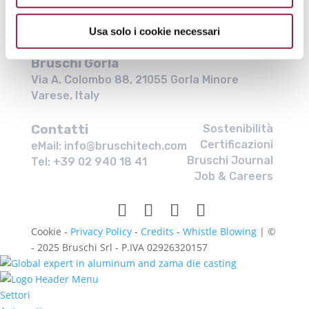
020 W Dean Rd., Milwaukee, WI – 53224
United States
Usa solo i cookie necessari
Bruschi Gorla
Via A. Colombo 88, 21055 Gorla Minore
Varese, Italy
Contatti
Sostenibilità
Certificazioni
eMail: info@bruschitech.com
Bruschi Journal
Tel: +39 02 940 18 41
Job & Careers
Cookie -
Privacy Policy
-
Credits
-
Whistle Blowing
| ©
- 2025 Bruschi Srl - P.IVA 02926320157
Settori